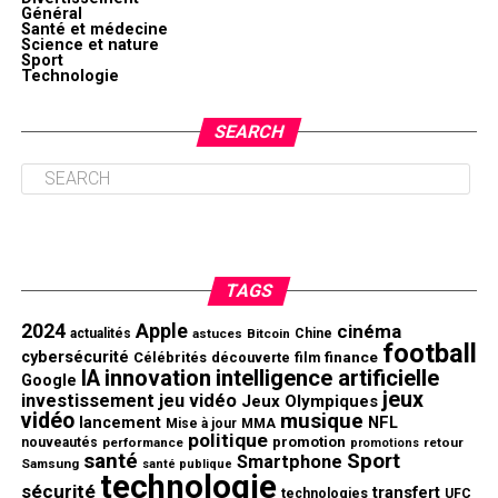
Général
Santé et médecine
Science et nature
Sport
Technologie
SEARCH
TAGS
2024
Apple
cinéma
actualités
astuces
Bitcoin
Chine
football
cybersécurité
finance
Célébrités
découverte
film
innovation
intelligence artificielle
IA
Google
jeux
investissement
jeu vidéo
Jeux Olympiques
vidéo
musique
NFL
lancement
Mise à jour
MMA
politique
promotion
nouveautés
performance
retour
promotions
santé
Sport
Smartphone
Samsung
santé publique
technologie
sécurité
transfert
technologies
UFC