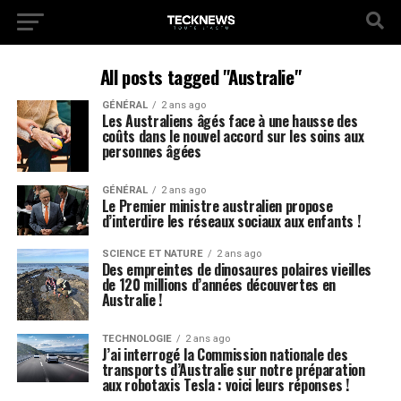
All posts tagged "Australie"
GÉNÉRAL
2 ans ago
Les Australiens âgés face à une hausse des
coûts dans le nouvel accord sur les soins aux
personnes âgées
GÉNÉRAL
2 ans ago
Le Premier ministre australien propose
d’interdire les réseaux sociaux aux enfants !
SCIENCE ET NATURE
2 ans ago
Des empreintes de dinosaures polaires vieilles
de 120 millions d’années découvertes en
Australie !
TECHNOLOGIE
2 ans ago
J’ai interrogé la Commission nationale des
transports d’Australie sur notre préparation
aux robotaxis Tesla : voici leurs réponses !