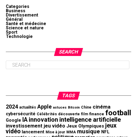
Categories
Business
Divertissement
Général
Santé et médecine
Science et nature
Sport
Technologie
SEARCH
TAGS
2024
Apple
cinéma
actualités
astuces
Bitcoin
Chine
football
cybersécurité
finance
Célébrités
découverte
film
innovation
intelligence artificielle
IA
Google
jeux
investissement
jeu vidéo
Jeux Olympiques
vidéo
musique
NFL
lancement
Mise à jour
MMA
politique