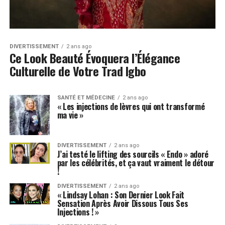
DIVERTISSEMENT
2 ans ago
Ce Look Beauté Évoquera l’Élégance
Culturelle de Votre Trad Igbo
SANTÉ ET MÉDECINE
2 ans ago
« Les injections de lèvres qui ont transformé
ma vie »
DIVERTISSEMENT
2 ans ago
J’ai testé le lifting des sourcils « Endo » adoré
par les célébrités, et ça vaut vraiment le détour
!
DIVERTISSEMENT
2 ans ago
« Lindsay Lohan : Son Dernier Look Fait
Sensation Après Avoir Dissous Tous Ses
Injections ! »