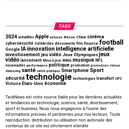
TAGS
2024
Apple
cinéma
actualités
astuces
Bitcoin
Chine
football
cybersécurité
finance
Célébrités
découverte
film
innovation
intelligence artificielle
IA
Google
jeux
investissement
jeu vidéo
Jeux Olympiques
vidéo
musique
NFL
lancement
Mise à jour
MMA
politique
promotion
nouveautés
performance
retour
promotions
santé
Sport
Smartphone
Samsung
santé publique
technologie
sécurité
transfert
technologies
UFC
économie
États-Unis
Victoire
TeckNews est votre source fiable pour les dernières actualités
et tendances en technologie, science, santé, divertissement,
sport et business. Nous nous engageons à fournir des
informations précises et pertinentes pour nos lecteurs. Toute
reproduction, distribution ou utilisation non autorisée des
contenus de ce site est strictement interdite.