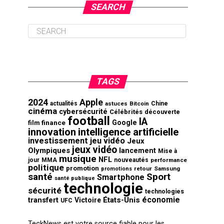
SEARCH
TAGS
2024
Apple
actualités
astuces
Bitcoin
Chine
cinéma
cybersécurité
Célébrités
découverte
football
IA
finance
Google
film
innovation
intelligence artificielle
investissement
jeu vidéo
Jeux
jeux vidéo
Olympiques
lancement
Mise à
musique
NFL
jour
MMA
nouveautés
performance
politique
promotion
retour
Samsung
promotions
santé
Sport
Smartphone
santé publique
technologie
sécurité
technologies
économie
transfert
États-Unis
Victoire
UFC
TeckNews est votre source fiable pour les