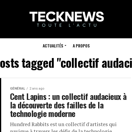
ACTUALITÉS
A PROPOS
posts tagged "collectif audac
GÉNÉRAL
2 ans ago
Cent Lapins : un collectif audacieux à
la découverte des failles de la
technologie moderne
Hundred Rabbits est un collectif d'artistes qui
navigue à travers les défis de la technologie