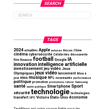
SEARCH
TAGS
2024
Apple
actualités
astuces
Bitcoin
Chine
cinéma
cybersécurité
Célébrités
découverte
football
IA
finance
Google
film
innovation
intelligence artificielle
investissement
jeu vidéo
Jeux
jeux vidéo
Olympiques
lancement
Mise à
musique
NFL
jour
MMA
nouveautés
performance
politique
promotion
retour
Samsung
promotions
santé
Sport
Smartphone
santé publique
technologie
sécurité
technologies
économie
transfert
États-Unis
Victoire
UFC
TeckNews est votre source fiable pour les