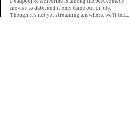
Deadpool & Wolverine is among the best comedy
movies to date, and it only came out in July.
Though it’s not yet streaming anywhere, we’ll tell...