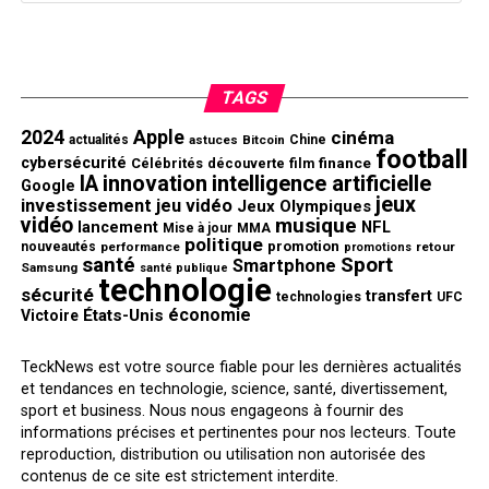
TAGS
2024
Apple
cinéma
actualités
astuces
Bitcoin
Chine
football
cybersécurité
finance
Célébrités
découverte
film
innovation
intelligence artificielle
IA
Google
jeux
investissement
jeu vidéo
Jeux Olympiques
vidéo
musique
NFL
lancement
Mise à jour
MMA
politique
promotion
nouveautés
performance
retour
promotions
santé
Sport
Smartphone
Samsung
santé publique
technologie
sécurité
transfert
technologies
UFC
économie
États-Unis
Victoire
TeckNews est votre source fiable pour les dernières actualités
et tendances en technologie, science, santé, divertissement,
sport et business. Nous nous engageons à fournir des
informations précises et pertinentes pour nos lecteurs. Toute
reproduction, distribution ou utilisation non autorisée des
contenus de ce site est strictement interdite.