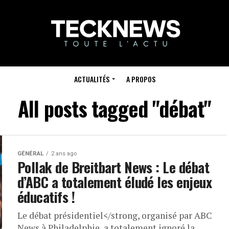
ACTUALITÉS
A PROPOS
All posts tagged "débat"
GÉNÉRAL
2 ans ago
Pollak de Breitbart News : Le débat
d’ABC a totalement éludé les enjeux
éducatifs !
Le débat présidentiel</strong, organisé par ABC
News à Philadelphie, a totalement ignoré la