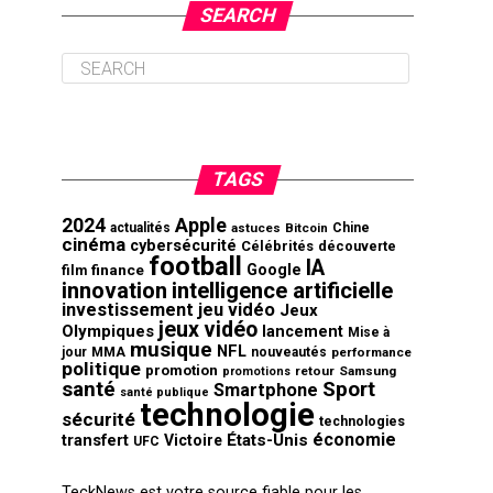
SEARCH
TAGS
2024
Apple
actualités
astuces
Bitcoin
Chine
cinéma
cybersécurité
Célébrités
découverte
football
IA
finance
Google
film
innovation
intelligence artificielle
investissement
jeu vidéo
Jeux
jeux vidéo
Olympiques
lancement
Mise à
musique
NFL
jour
MMA
nouveautés
performance
politique
promotion
retour
Samsung
promotions
santé
Sport
Smartphone
santé publique
technologie
sécurité
technologies
économie
transfert
États-Unis
Victoire
UFC
TeckNews est votre source fiable pour les