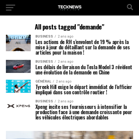
All posts tagged "demande"
BUSINESS
2 ans ago
Les actions de RH s’envolent de 19 % après la
mise à jour du détaillant sur la demande de ses
articles pour la maison !
BUSINESS
2 ans ago
Les délais de livraison du Tesla Model 3 révèlent
une évolution de la demande en Chine
GÉNÉRAL
2 ans ago
Tyreek Hill exige le départ immédiat de l’officier
impliqué dans son contrôle routier !
BUSINESS
2 ans ago
Xpeng incite ses fournisseurs à intensifier la
production face à une demande croissante pour
les véhicules électriques abordables