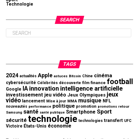
Technologie
SEARCH
TAGS
2024
Apple
cinéma
actualités
astuces
Bitcoin
Chine
football
cybersécurité
finance
Célébrités
découverte
film
innovation
intelligence artificielle
IA
Google
jeux
investissement
jeu vidéo
Jeux Olympiques
vidéo
musique
NFL
lancement
Mise à jour
MMA
politique
promotion
nouveautés
performance
retour
promotions
santé
Sport
Smartphone
Samsung
santé publique
technologie
sécurité
transfert
technologies
UFC
économie
États-Unis
Victoire