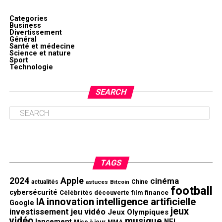
Categories
Business
Divertissement
Général
Santé et médecine
Science et nature
Sport
Technologie
SEARCH
TAGS
2024
Apple
cinéma
actualités
astuces
Bitcoin
Chine
football
cybersécurité
finance
Célébrités
découverte
film
innovation
intelligence artificielle
IA
Google
jeux
investissement
jeu vidéo
Jeux Olympiques
vidéo
musique
NFL
lancement