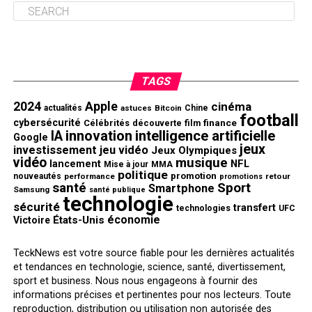
TAGS
2024
Apple
cinéma
actualités
astuces
Bitcoin
Chine
football
cybersécurité
finance
Célébrités
découverte
film
innovation
intelligence artificielle
IA
Google
jeux
investissement
jeu vidéo
Jeux Olympiques
vidéo
musique
NFL
lancement
Mise à jour
MMA
politique
promotion
nouveautés
performance
retour
promotions
santé
Sport
Smartphone
Samsung
santé publique
technologie
sécurité
transfert
technologies
UFC
économie
États-Unis
Victoire
TeckNews est votre source fiable pour les dernières actualités
et tendances en technologie, science, santé, divertissement,
sport et business. Nous nous engageons à fournir des
informations précises et pertinentes pour nos lecteurs. Toute
reproduction, distribution ou utilisation non autorisée des