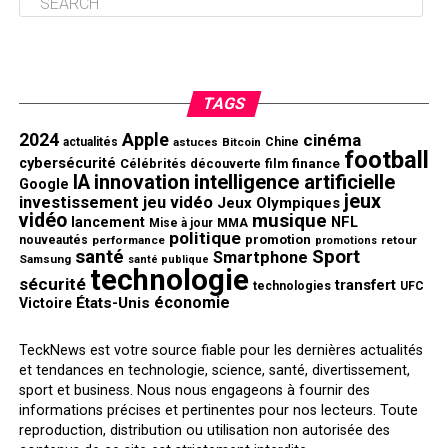
TAGS
2024
Apple
cinéma
actualités
astuces
Bitcoin
Chine
football
cybersécurité
finance
Célébrités
découverte
film
innovation
intelligence artificielle
IA
Google
jeux
investissement
jeu vidéo
Jeux Olympiques
vidéo
musique
NFL
lancement
Mise à jour
MMA
politique
promotion
nouveautés
performance
retour
promotions
santé
Sport
Smartphone
Samsung
santé publique
technologie
sécurité
transfert
technologies
UFC
économie
États-Unis
Victoire
TeckNews est votre source fiable pour les dernières actualités
et tendances en technologie, science, santé, divertissement,
sport et business. Nous nous engageons à fournir des
informations précises et pertinentes pour nos lecteurs. Toute
reproduction, distribution ou utilisation non autorisée des