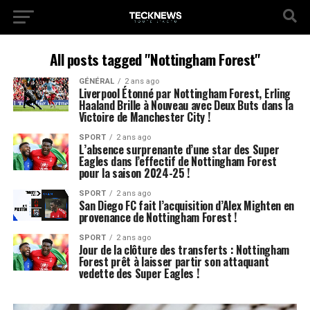
All posts tagged "Nottingham Forest"
GÉNÉRAL
2 ans ago
Liverpool Étonné par Nottingham Forest, Erling
Haaland Brille à Nouveau avec Deux Buts dans la
Victoire de Manchester City !
SPORT
2 ans ago
L’absence surprenante d’une star des Super
Eagles dans l’effectif de Nottingham Forest
pour la saison 2024-25 !
SPORT
2 ans ago
San Diego FC fait l’acquisition d’Alex Mighten en
provenance de Nottingham Forest !
SPORT
2 ans ago
Jour de la clôture des transferts : Nottingham
Forest prêt à laisser partir son attaquant
vedette des Super Eagles !