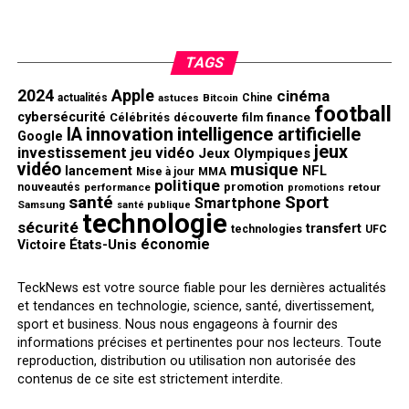
TAGS
2024
Apple
cinéma
actualités
astuces
Bitcoin
Chine
football
cybersécurité
finance
Célébrités
découverte
film
innovation
intelligence artificielle
IA
Google
jeux
investissement
jeu vidéo
Jeux Olympiques
vidéo
musique
NFL
lancement
Mise à jour
MMA
politique
promotion
nouveautés
performance
retour
promotions
santé
Sport
Smartphone
Samsung
santé publique
technologie
sécurité
transfert
technologies
UFC
économie
États-Unis
Victoire
TeckNews est votre source fiable pour les dernières actualités
et tendances en technologie, science, santé, divertissement,
sport et business. Nous nous engageons à fournir des
informations précises et pertinentes pour nos lecteurs. Toute
reproduction, distribution ou utilisation non autorisée des
contenus de ce site est strictement interdite.