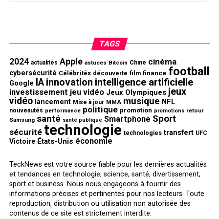
TAGS
2024
Apple
cinéma
actualités
astuces
Bitcoin
Chine
football
cybersécurité
finance
Célébrités
découverte
film
innovation
intelligence artificielle
IA
Google
jeux
investissement
jeu vidéo
Jeux Olympiques
vidéo
musique
NFL
lancement
Mise à jour
MMA
politique
promotion
nouveautés
performance
retour
promotions
santé
Sport
Smartphone
Samsung
santé publique
technologie
sécurité
transfert
technologies
UFC
économie
États-Unis
Victoire
TeckNews est votre source fiable pour les dernières actualités
et tendances en technologie, science, santé, divertissement,
sport et business. Nous nous engageons à fournir des
informations précises et pertinentes pour nos lecteurs. Toute
reproduction, distribution ou utilisation non autorisée des
contenus de ce site est strictement interdite.