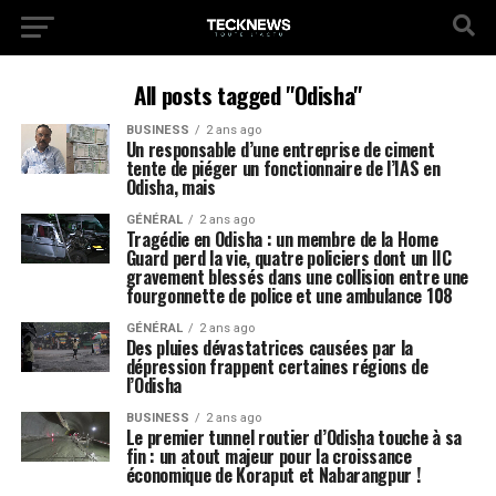
All posts tagged "Odisha"
BUSINESS
2 ans ago
Un responsable d’une entreprise de ciment
tente de piéger un fonctionnaire de l’IAS en
Odisha, mais
GÉNÉRAL
2 ans ago
Tragédie en Odisha : un membre de la Home
Guard perd la vie, quatre policiers dont un IIC
gravement blessés dans une collision entre une
fourgonnette de police et une ambulance 108
GÉNÉRAL
2 ans ago
Des pluies dévastatrices causées par la
dépression frappent certaines régions de
l’Odisha
BUSINESS
2 ans ago
Le premier tunnel routier d’Odisha touche à sa
fin : un atout majeur pour la croissance
économique de Koraput et Nabarangpur !