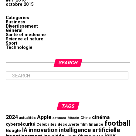
avril 2016
octobre 2015
Categories
Business
Divertissement
Général
Santé et médecine
Science et nature
Sport
Technologie
SEARCH
TAGS
2024
Apple
cinéma
actualités
astuces
Bitcoin
Chine
football
cybersécurité
finance
Célébrités
découverte
film
innovation
intelligence artificielle
IA
Google
jeux