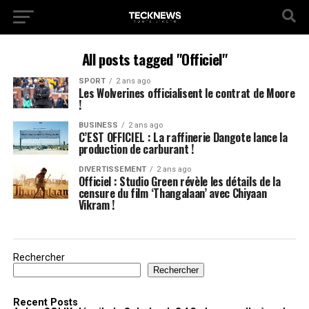
All posts tagged "Officiel"
SPORT
2 ans ago
Les Wolverines officialisent le contrat de Moore
!
BUSINESS
2 ans ago
C’EST OFFICIEL : La raffinerie Dangote lance la
production de carburant !
DIVERTISSEMENT
2 ans ago
Officiel : Studio Green révèle les détails de la
censure du film ‘Thangalaan’ avec Chiyaan
Vikram !
Rechercher
Rechercher
Recent Posts