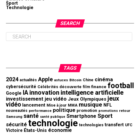
Sport
Technologie
SEARCH
TAGS
2024
Apple
cinéma
actualités
astuces
Bitcoin
Chine
football
cybersécurité
finance
Célébrités
découverte
film
innovation
intelligence artificielle
IA
Google
jeux
investissement
jeu vidéo
Jeux Olympiques
vidéo
musique
NFL
lancement
Mise à jour
MMA
politique
promotion
nouveautés
performance
retour
promotions
santé
Sport
Smartphone
Samsung
santé publique
technologie
sécurité
transfert
technologies
UFC
économie
États-Unis
Victoire