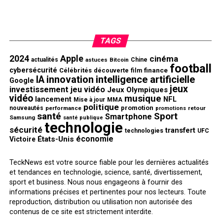
TAGS
2024
Apple
cinéma
actualités
astuces
Bitcoin
Chine
football
cybersécurité
finance
Célébrités
découverte
film
innovation
intelligence artificielle
IA
Google
jeux
investissement
jeu vidéo
Jeux Olympiques
vidéo
musique
NFL
lancement
Mise à jour
MMA
politique
promotion
nouveautés
performance
retour
promotions
santé
Sport
Smartphone
Samsung
santé publique
technologie
sécurité
transfert
technologies
UFC
économie
États-Unis
Victoire
TeckNews est votre source fiable pour les dernières actualités
et tendances en technologie, science, santé, divertissement,
sport et business. Nous nous engageons à fournir des
informations précises et pertinentes pour nos lecteurs. Toute
reproduction, distribution ou utilisation non autorisée des
contenus de ce site est strictement interdite.