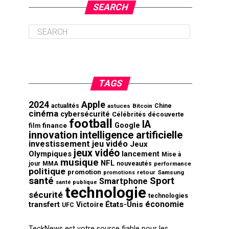
SEARCH
TAGS
2024
Apple
actualités
astuces
Bitcoin
Chine
cinéma
cybersécurité
Célébrités
découverte
football
IA
finance
Google
film
innovation
intelligence artificielle
investissement
jeu vidéo
Jeux
jeux vidéo
Olympiques
lancement
Mise à
musique
NFL
jour
MMA
nouveautés
performance
politique
promotion
retour
Samsung
promotions
santé
Sport
Smartphone
santé publique
technologie
sécurité
technologies
économie
transfert
États-Unis
Victoire
UFC
TeckNews est votre source fiable pour les