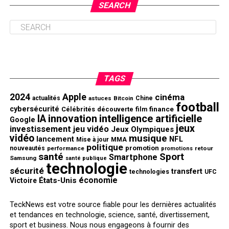
SEARCH
TAGS
2024
Apple
cinéma
actualités
astuces
Bitcoin
Chine
football
cybersécurité
finance
Célébrités
découverte
film
innovation
intelligence artificielle
IA
Google
jeux
investissement
jeu vidéo
Jeux Olympiques
vidéo
musique
NFL
lancement
Mise à jour
MMA
politique
promotion
nouveautés
performance
retour
promotions
santé
Sport
Smartphone
Samsung
santé publique
technologie
sécurité
transfert
technologies
UFC
économie
États-Unis
Victoire
TeckNews est votre source fiable pour les dernières actualités
et tendances en technologie, science, santé, divertissement,
sport et business. Nous nous engageons à fournir des