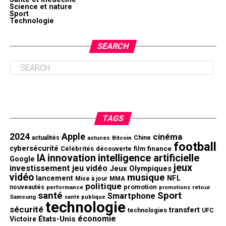
Science et nature
Sport
Technologie
SEARCH
TAGS
2024
Apple
cinéma
actualités
astuces
Bitcoin
Chine
football
cybersécurité
finance
Célébrités
découverte
film
innovation
intelligence artificielle
IA
Google
jeux
investissement
jeu vidéo
Jeux Olympiques
vidéo
musique
NFL
lancement
Mise à jour
MMA
politique
promotion
nouveautés
performance
retour
promotions
santé
Sport
Smartphone
Samsung
santé publique
technologie
sécurité
transfert
technologies
UFC
économie
États-Unis
Victoire