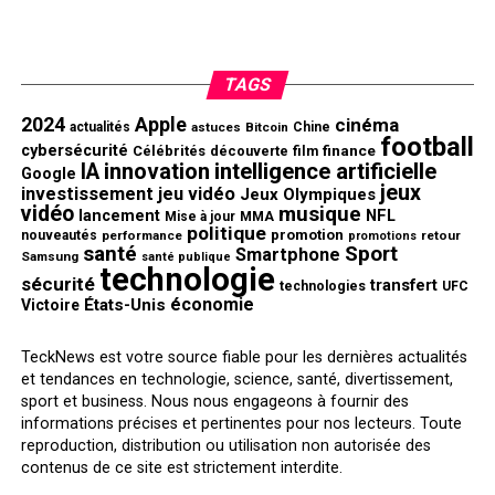
TAGS
2024
Apple
cinéma
actualités
astuces
Bitcoin
Chine
football
cybersécurité
finance
Célébrités
découverte
film
innovation
intelligence artificielle
IA
Google
jeux
investissement
jeu vidéo
Jeux Olympiques
vidéo
musique
NFL
lancement
Mise à jour
MMA
politique
promotion
nouveautés
performance
retour
promotions
santé
Sport
Smartphone
Samsung
santé publique
technologie
sécurité
transfert
technologies
UFC
économie
États-Unis
Victoire
TeckNews est votre source fiable pour les dernières actualités
et tendances en technologie, science, santé, divertissement,
sport et business. Nous nous engageons à fournir des
informations précises et pertinentes pour nos lecteurs. Toute
reproduction, distribution ou utilisation non autorisée des
contenus de ce site est strictement interdite.