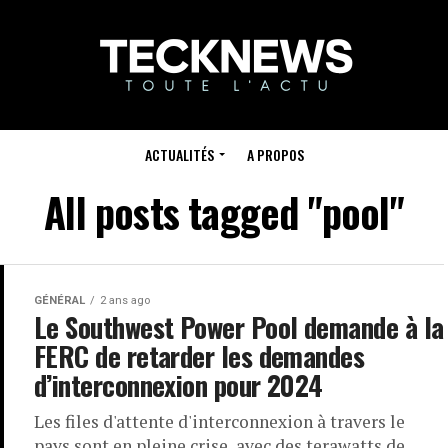
ACTUALITÉS
A PROPOS
All posts tagged "pool"
GÉNÉRAL
2 ans ago
Le Southwest Power Pool demande à la
FERC de retarder les demandes
d’interconnexion pour 2024
Les files d'attente d'interconnexion à travers le
pays sont en pleine crise, avec des terawatts de