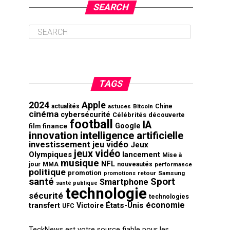
SEARCH
TAGS
2024
Apple
actualités
astuces
Bitcoin
Chine
cinéma
cybersécurité
Célébrités
découverte
football
IA
finance
Google
film
innovation
intelligence artificielle
investissement
jeu vidéo
Jeux
jeux vidéo
Olympiques
lancement
Mise à
musique
NFL
jour
MMA
nouveautés
performance
politique
promotion
retour
Samsung
promotions
santé
Sport
Smartphone
santé publique
technologie
sécurité
technologies
économie
transfert
États-Unis
Victoire
UFC
TeckNews est votre source fiable pour les