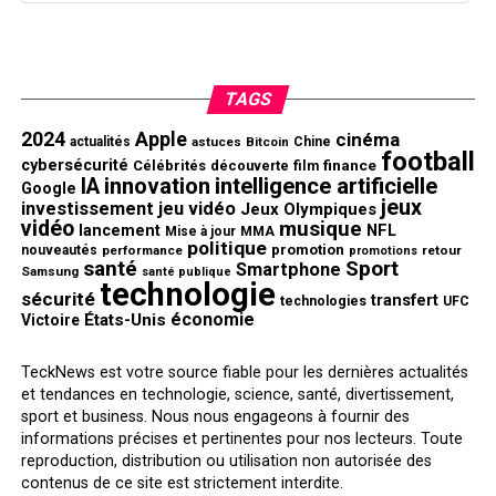
TAGS
2024
Apple
cinéma
actualités
astuces
Bitcoin
Chine
football
cybersécurité
finance
Célébrités
découverte
film
innovation
intelligence artificielle
IA
Google
jeux
investissement
jeu vidéo
Jeux Olympiques
vidéo
musique
NFL
lancement
Mise à jour
MMA
politique
promotion
nouveautés
performance
retour
promotions
santé
Sport
Smartphone
Samsung
santé publique
technologie
sécurité
transfert
technologies
UFC
économie
États-Unis
Victoire
TeckNews est votre source fiable pour les dernières actualités
et tendances en technologie, science, santé, divertissement,
sport et business. Nous nous engageons à fournir des
informations précises et pertinentes pour nos lecteurs. Toute
reproduction, distribution ou utilisation non autorisée des
contenus de ce site est strictement interdite.