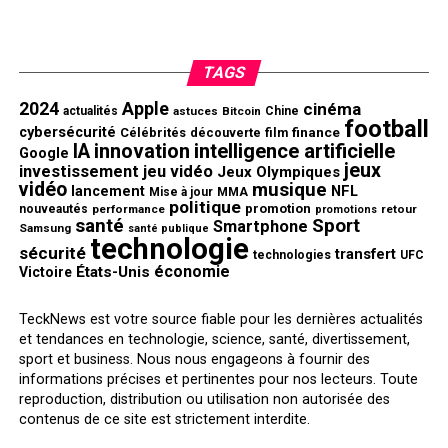
TAGS
2024
Apple
cinéma
actualités
astuces
Bitcoin
Chine
football
cybersécurité
finance
Célébrités
découverte
film
innovation
intelligence artificielle
IA
Google
jeux
investissement
jeu vidéo
Jeux Olympiques
vidéo
musique
NFL
lancement
Mise à jour
MMA
politique
promotion
nouveautés
performance
retour
promotions
santé
Sport
Smartphone
Samsung
santé publique
technologie
sécurité
transfert
technologies
UFC
économie
États-Unis
Victoire
TeckNews est votre source fiable pour les dernières actualités
et tendances en technologie, science, santé, divertissement,
sport et business. Nous nous engageons à fournir des
informations précises et pertinentes pour nos lecteurs. Toute
reproduction, distribution ou utilisation non autorisée des
contenus de ce site est strictement interdite.