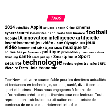
TAGS
2024
Apple
cinéma
actualités
astuces
Bitcoin
Chine
football
cybersécurité
finance
Célébrités
découverte
film
innovation
intelligence artificielle
IA
Google
jeux
investissement
jeu vidéo
Jeux Olympiques
vidéo
musique
NFL
lancement
Mise à jour
MMA
politique
promotion
nouveautés
performance
retour
promotions
santé
Sport
Smartphone
Samsung
santé publique
technologie
sécurité
transfert
technologies
UFC
économie
États-Unis
Victoire
TeckNews est votre source fiable pour les dernières actualités
et tendances en technologie, science, santé, divertissement,
sport et business. Nous nous engageons à fournir des
informations précises et pertinentes pour nos lecteurs. Toute
reproduction, distribution ou utilisation non autorisée des
contenus de ce site est strictement interdite.