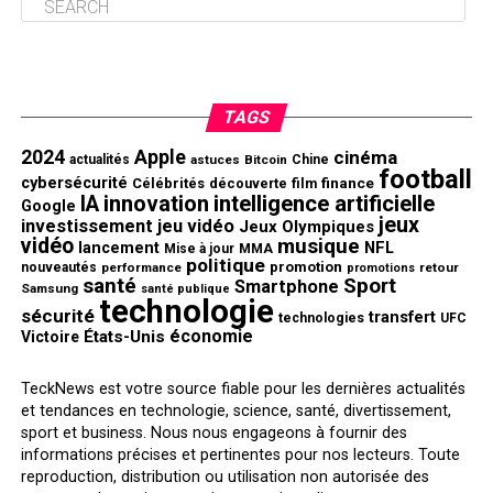
TAGS
2024
Apple
cinéma
actualités
astuces
Bitcoin
Chine
football
cybersécurité
finance
Célébrités
découverte
film
innovation
intelligence artificielle
IA
Google
jeux
investissement
jeu vidéo
Jeux Olympiques
vidéo
musique
NFL
lancement
Mise à jour
MMA
politique
promotion
nouveautés
performance
retour
promotions
santé
Sport
Smartphone
Samsung
santé publique
technologie
sécurité
transfert
technologies
UFC
économie
États-Unis
Victoire
TeckNews est votre source fiable pour les dernières actualités
et tendances en technologie, science, santé, divertissement,
sport et business. Nous nous engageons à fournir des
informations précises et pertinentes pour nos lecteurs. Toute
reproduction, distribution ou utilisation non autorisée des