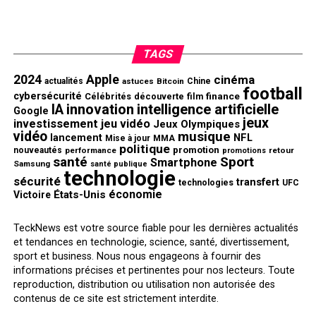
TAGS
2024
Apple
cinéma
actualités
astuces
Bitcoin
Chine
football
cybersécurité
finance
Célébrités
découverte
film
innovation
intelligence artificielle
IA
Google
jeux
investissement
jeu vidéo
Jeux Olympiques
vidéo
musique
NFL
lancement
Mise à jour
MMA
politique
promotion
nouveautés
performance
retour
promotions
santé
Sport
Smartphone
Samsung
santé publique
technologie
sécurité
transfert
technologies
UFC
économie
États-Unis
Victoire
TeckNews est votre source fiable pour les dernières actualités
et tendances en technologie, science, santé, divertissement,
sport et business. Nous nous engageons à fournir des
informations précises et pertinentes pour nos lecteurs. Toute
reproduction, distribution ou utilisation non autorisée des
contenus de ce site est strictement interdite.