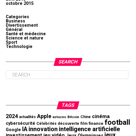
octobre 2015
Categories
Business
Divertissement
Général
Santé et médecine
Science et nature
Sport
Technologie
SEARCH
TAGS
2024
Apple
cinéma
actualités
astuces
Bitcoin
Chine
football
cybersécurité
finance
Célébrités
découverte
film
innovation
intelligence artificielle
IA
Google
jeux
investissement
jeu vidéo
Jeux Olympiques