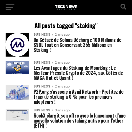
All posts tagged "staking"
BUSINESS
2 ans ago
Un Cétacé de Solana Décharge 100 Millions de
$SOL tout en Conservant 255 Millions en
Staking !
BUSINESS
2 ans ago
Les Avantages du Staking de MoonBag : Le
Meilleur Presale Crypto de 2024, aux Côtés de
MAGA Hat et Quant !
BUSINESS
2 ans ago
P2P.org s’associe à Avail Network : Profitez de
frais de staking à 0 % pour les premiers
adopteurs !
BUSINESS
3 ans ago
RockX élargit son offre avec le lancement d’une
nouvelle solution de staking native pour l’ether
(ETH) !