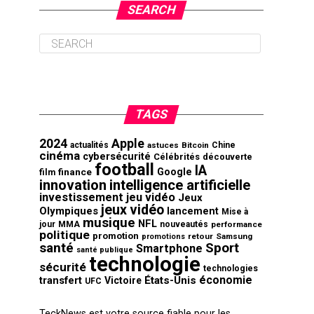
SEARCH
TAGS
2024
Apple
actualités
astuces
Bitcoin
Chine
cinéma
cybersécurité
Célébrités
découverte
football
IA
finance
Google
film
innovation
intelligence artificielle
investissement
jeu vidéo
Jeux
jeux vidéo
Olympiques
lancement
Mise à
musique
NFL
jour
MMA
nouveautés
performance
politique
promotion
retour
Samsung
promotions
santé
Sport
Smartphone
santé publique
technologie
sécurité
technologies
économie
transfert
États-Unis
Victoire
UFC
TeckNews est votre source fiable pour les