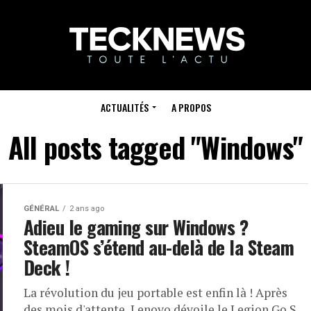
ACTUALITÉS
A PROPOS
All posts tagged "Windows"
GÉNÉRAL
2 ans ago
Adieu le gaming sur Windows ?
SteamOS s’étend au-delà de la Steam
Deck !
La révolution du jeu portable est enfin là ! Après
des mois d'attente, Lenovo dévoile le Legion Go S,